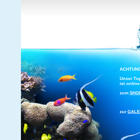
ACHTUN
Unser To
ist online
zum
SHO
zur
GALE